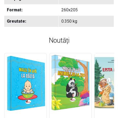
Format:
260x205
Greutate:
0.350 kg
Noutāți