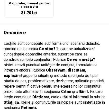
Geografie, manual pentru
clasa a V-a
31.70 lei
Descriere
Lecțiile sunt concepute sub forma unui scenariu didactic,
pornind de la rubrica
Ce știm?
în care se actualizează
cunoștințele dobândite anterior, suport pe care se
construiesc noile conținuturi. Rubrica
Ce vom învăța?
sintetizează punctual unităţile de conţinut, formulate ca
întrebări-ancoră. Rubrica
Observăm, discutăm,
explicăm!
propune situaţii şi metode esenţiale de tipul:
studiu de caz, problematizare, dezbatere, aplicație practică,
repere semni fi cative pentru înțelegerea noilor conținuturi
prezentate alternativ în secțiunea
Citim și aflăm!.
Fiecare
lecție conţine un
Dicționar
, curiozități și informații la rubrica
Știați că
. Ideile şi conţinuturile principale sunt sintetizate în
secțiunea
Rețineți.