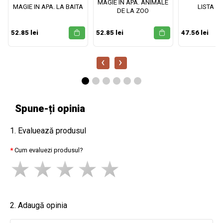
MAGIE IN APA. ANIMALE
MAGIE IN APA. LA BAITA
LISTA M
DE LA ZOO
52.85 lei
52.85 lei
47.56 lei
‹
›
Spune-ți opinia
1. Evaluează produsul
Cum evaluezi produsul?
2. Adaugă opinia