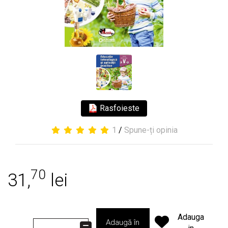
Rasfoieste
1
/
Spune-ți opinia
70
31,
lei
Adauga
Adaugă în