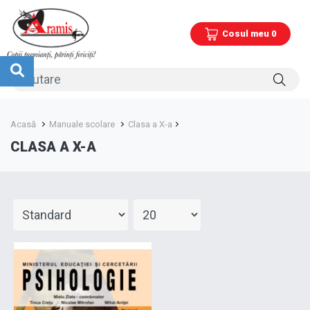
Cosul meu 0
Acasă
Manuale scolare
Clasa a X-a
CLASA A X-A