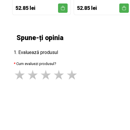
52.85 lei
52.85 lei
Spune-ți opinia
1. Evaluează produsul
Cum evaluezi produsul?