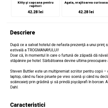
Kitty şi capcana pentru
Agata, vrajitoarea curioasa
rapitori
42.28 lei
42.28 lei
Descriere
După ce a salvat hotelul de nefasta prezenţă a unui prinţ 
estivală a TROGMANAYULUI!
Doar că, în momentul în care o furtună de zăpadă dă năvală 
stăpânire pe hotel. Sărbătoarea devine ultima preocupare a
Steven Buttler este un multipremiat scriitor pentru copii 
laptop, când nu face piruete pe vreo scenă şi când nu dec
scâincaieţi prin grădină şi să prindă pişcăprafi în borcan
Dahl.
Caracteristici