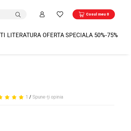
Cosul meu 0
TI
LITERATURA
OFERTA SPECIALA 50%-75%
1
/
Spune-ți opinia