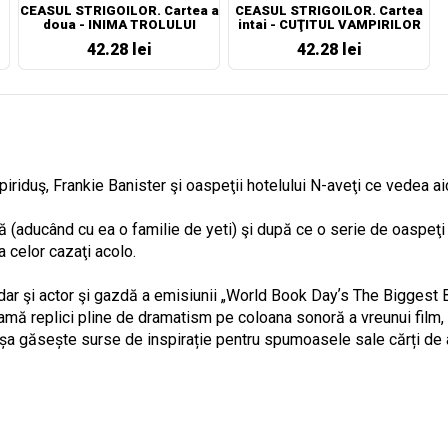
CEASUL STRIGOILOR. Cartea a
CEASUL STRIGOILOR. Cartea
doua - INIMA TROLULUI
intai - CUŢITUL VAMPIRILOR
42.28 lei
42.28 lei
spiriduş, Frankie Banister şi oaspeţii hotelului N-aveţi ce vedea
(aducând cu ea o familie de yeti) şi după ce o serie de oaspeţi m
 celor cazaţi acolo.
– dar şi actor şi gazdă a emisiunii „World Book Dayʼs The Biggest
lamă replici pline de dramatism pe coloana sonoră a vreunui film
. Așa găsește surse de inspirație pentru spumoasele sale cărți d