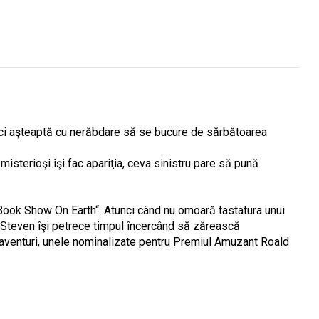
 aici aşteaptă cu nerăbdare să se bucure de sărbătoarea
isterioşi îşi fac apariţia, ceva sinistru pare să pună
 Book Show On Earth“. Atunci când nu omoară tastatura unui
, Steven îşi petrece timpul încercând să zărească
e aventuri, unele nominalizate pentru Premiul Amuzant Roald