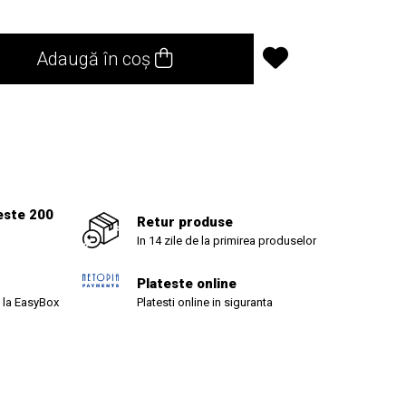
Adaugă în coș
1
este 200
Retur produse
In 14 zile de la primirea produselor
Plateste online
 la EasyBox
Platesti online in siguranta