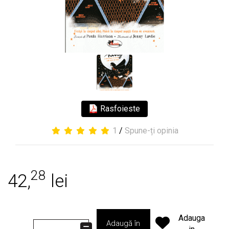
Rasfoieste
1
/
Spune-ți opinia
28
42,
lei
Adauga
Adaugă în