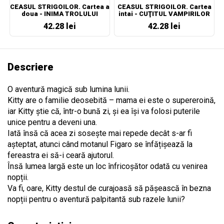
CEASUL STRIGOILOR. Cartea a
CEASUL STRIGOILOR. Cartea
doua - INIMA TROLULUI
intai - CUŢITUL VAMPIRILOR
42.28 lei
42.28 lei
Descriere
O aventură magică sub lumina lunii.
Kitty are o familie deosebită – mama ei este o supereroină,
iar Kitty știe că, într-o bună zi, și ea își va folosi puterile
unice pentru a deveni una.
Iată însă că acea zi sosește mai repede decât s-ar fi
așteptat, atunci când motanul Figaro se înfățișează la
fereastra ei să-i ceară ajutorul.
Însă lumea largă este un loc înfricoșător odată cu venirea
nopții.
Va fi, oare, Kitty destul de curajoasă să pășească în bezna
nopții pentru o aventură palpitantă sub razele lunii?