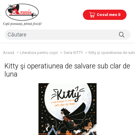
Cosul meu 0
Acasă
Literatura pentru copii
Seria KITTY
Kitty şi operatiunea de sal
Kitty şi operatiunea de salvare sub clar de
luna