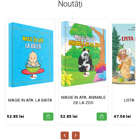
Noutāți
MAGIE IN APA. ANIMALE
MAGIE IN APA. LA BAITA
LISTA M
DE LA ZOO
52.85 lei
52.85 lei
47.56 lei
‹
›