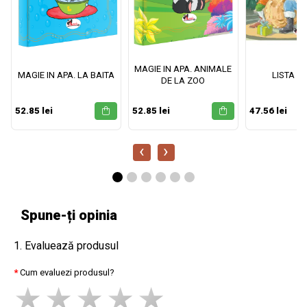
MAGIE IN APA. ANIMALE
MAGIE IN APA. LA BAITA
LISTA M
DE LA ZOO
52.85 lei
52.85 lei
47.56 lei
‹
›
Spune-ți opinia
1. Evaluează produsul
Cum evaluezi produsul?