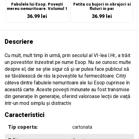
Fabulele lui Esop. Povești
Fetita cu bujori in obrajori si
mereu nemuritoare. Volumul 1
fluturi in par
36.99 lei
36.99 lei
Descriere
Cu mult, mult timp în urmă, prin secolul al VI-lea î.Hr., a trăit
un povestitor înzestrat pe nume Esop. Nu se cunosc multe
despre el, dar se știe sigur că şi-ar putea face publicul să
se tăvălească de râs la poveștile lui fermecătoare. Citiți
câteva dintre fabulele nemuritoare ale lui Esop cuprinse în
această carte. Aceste povești minunate au fost transmise
din generație în generație, oferind valoroase lecții de viață
într-un mod simplu și distractiv
Caracteristici
Tip coperta:
cartonata