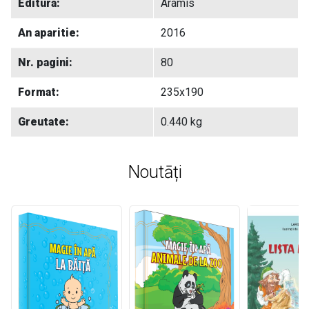
Editura:
Aramis
An aparitie:
2016
Nr. pagini:
80
Format:
235x190
Greutate:
0.440 kg
Noutāți