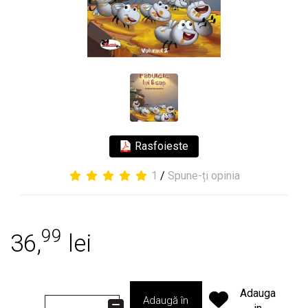
Rasfoieste
1
/
Spune-ți opinia
99
36,
lei
Adauga
Adaugă în