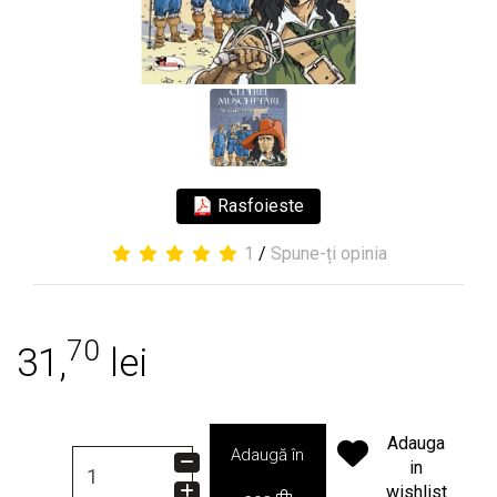
Rasfoieste
1
/
Spune-ți opinia
70
31,
lei
Adauga
Adaugă în
in
wishlist