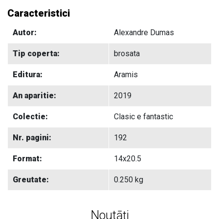
Caracteristici
Autor:
Alexandre Dumas
Tip coperta:
brosata
Editura:
Aramis
An aparitie:
2019
Colectie:
Clasic e fantastic
Nr. pagini:
192
Format:
14x20.5
Greutate:
0.250 kg
Noutāți