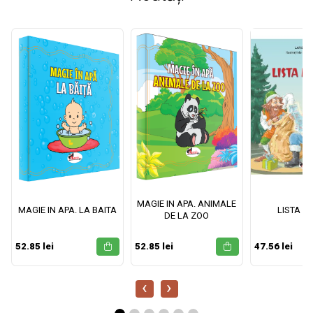
MAGIE IN APA. ANIMALE
MAGIE IN APA. LA BAITA
LISTA M
DE LA ZOO
52.85 lei
52.85 lei
47.56 lei
‹
›