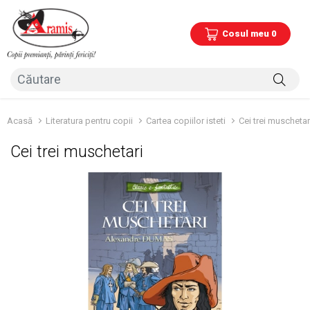
Cosul meu 0
Acasă
Literatura pentru copii
Cartea copiilor isteti
Cei trei muschetar
Cei trei muschetari