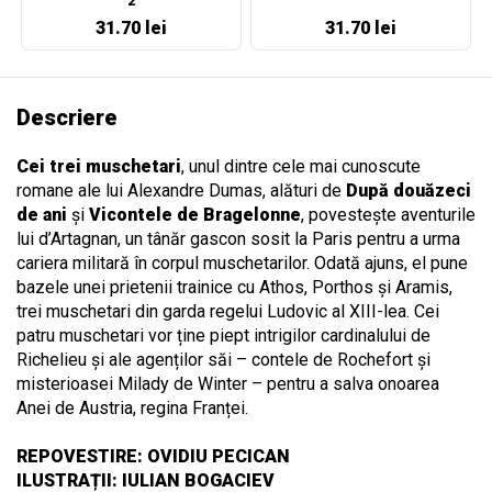
2
31.70 lei
31.70 lei
Descriere
Cei trei muschetari
, unul dintre cele mai cunoscute
romane ale lui Alexandre Dumas, alături de
După douăzeci
de ani
și
Vicontele de Bragelonne
, povestește aventurile
lui d’Artagnan, un tânăr gascon sosit la Paris pentru a urma
cariera militară în corpul muschetarilor. Odată ajuns, el pune
bazele unei prietenii trainice cu Athos, Porthos și Aramis,
trei muschetari din garda regelui Ludovic al XIII-lea. Cei
patru muschetari vor ține piept intrigilor cardinalului de
Richelieu și ale agenților săi – contele de Rochefort și
misterioasei Milady de Winter – pentru a salva onoarea
Anei de Austria, regina Franței.
REPOVESTIRE: OVIDIU PECICAN
ILUSTRAȚII: IULIAN BOGACIEV