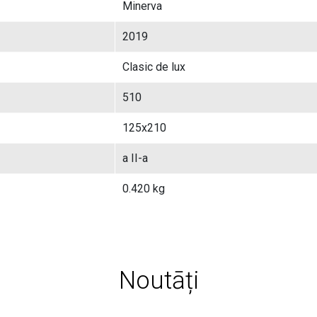
Minerva
2019
Clasic de lux
510
125x210
a II-a
0.420 kg
Noutāți