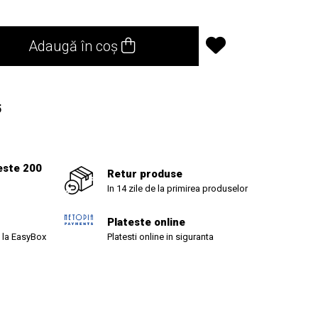
Adaugă în coș
5
este 200
Retur produse
In 14 zile de la primirea produselor
Plateste online
 la EasyBox
Platesti online in siguranta