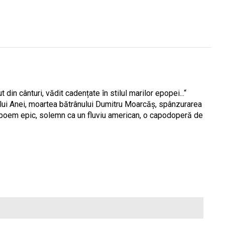
din cânturi, vădit cadențate în stilul marilor epopei...“
ului Anei, moartea bătrânului Dumitru Moarcăș, spân­zurarea
 un poem epic, solemn ca un fluviu american, o capodoperă de