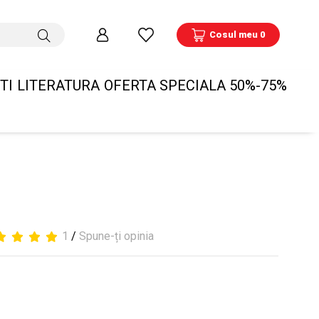
Cosul meu 0
TI
LITERATURA
OFERTA SPECIALA 50%-75%
1
/
Spune-ți opinia