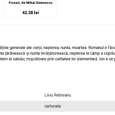
Poezii, de Mihai Eminescu
42.28 lei
ile generale ale vieții, nașterea, nunta, moartea. Romanul e făcut 
nunta țărănească și nunta învățătorească, nașterea la câmp a copil
itern al satului, mișcătoare prin calitatea lor elementară. Ion e
Liviu Rebreanu
cartonata