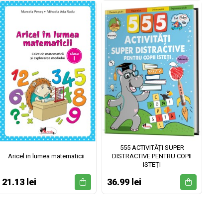
555 ACTIVITĂȚI SUPER
Aricel in lumea matematicii
DISTRACTIVE PENTRU COPII
ISTEȚI
21.13 lei
36.99 lei
52