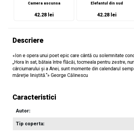
Camera ascunsa
Elefantul din sud
42.28 lei
42.28 lei
Descriere
«Ion e opera unui poet epic care cântă cu solemnitate condiți
„Hora în sat, bătaia între flăcăi, tocmeala pentru zestre, 
cârciu­marului și a Anei, sunt momente din calen­darul semp
măreție liniștită.“» George Călinescu
Caracteristici
Autor:
Tip coperta: