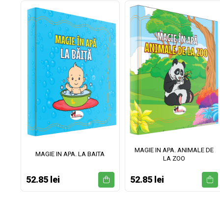
MAGIE IN APA. ANIMALE DE
II
MAGIE IN APA. LA BAITA
LA ZOO
52.85 lei
52.85 lei