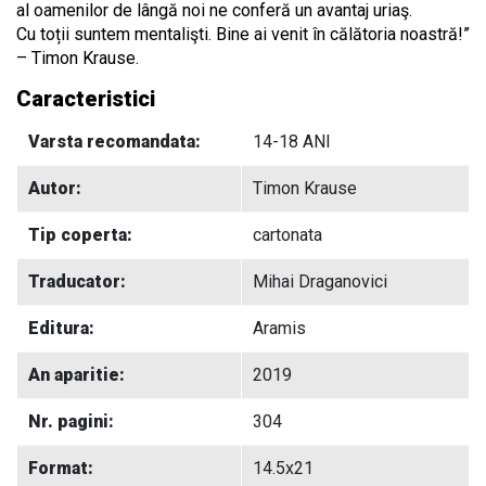
al oamenilor de lângă noi ne conferă un avantaj uriaş.
Cu toții suntem mentalişti. Bine ai venit în călătoria noastră!”
– Timon Krause.
Caracteristici
Varsta recomandata:
14-18 ANI
Autor:
Timon Krause
Tip coperta:
cartonata
Traducator:
Mihai Draganovici
Editura:
Aramis
An aparitie:
2019
Nr. pagini:
304
Format:
14.5x21