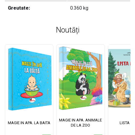
Greutate:
0.360 kg
Noutāți
MAGIE IN APA. ANIMALE
MAGIE IN APA. LA BAITA
LISTA M
DE LA ZOO