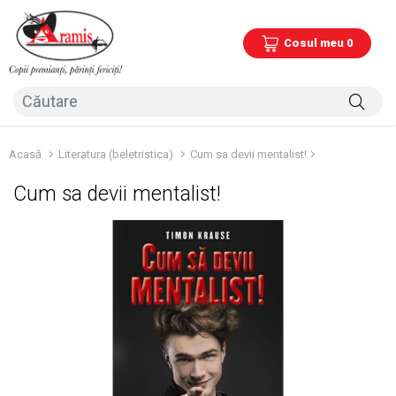
Cosul meu 0
Acasă
Literatura (beletristica)
Cum sa devii mentalist!
Cum sa devii mentalist!