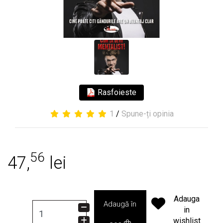
Rasfoieste
1
/
Spune-ți opinia
56
47,
lei
Adauga
Adaugă în
in
wishlist