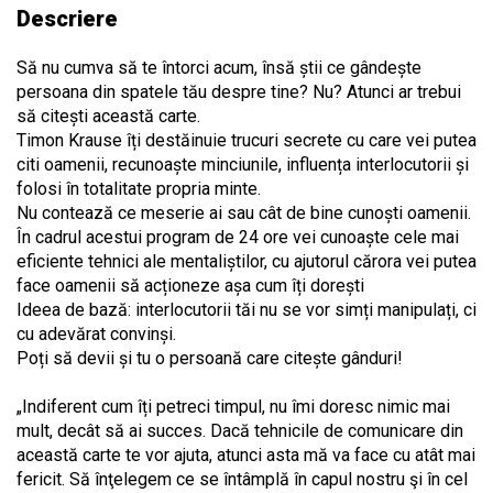
Descriere
Să nu cumva să te întorci acum, însă știi ce gândește
persoana din spatele tău despre tine? Nu? Atunci ar trebui
să citești această carte.
Timon Krause îți destăinuie trucuri secrete cu care vei putea
citi oamenii, recunoaște minciunile, influența interlocutorii și
folosi în totalitate propria minte.
Nu contează ce meserie ai sau cât de bine cunoști oamenii.
În cadrul acestui program de 24 ore vei cunoaște cele mai
eficiente tehnici ale mentaliștilor, cu ajutorul cărora vei putea
face oamenii să acționeze așa cum îți dorești
Ideea de bază: interlocutorii tăi nu se vor simți manipulați, ci
cu adevărat convinși.
Poți să devii și tu o persoană care citește gânduri!
„Indiferent cum îți petreci timpul, nu îmi doresc nimic mai
mult, decât să ai succes. Dacă tehnicile de comunicare din
această carte te vor ajuta, atunci asta mă va face cu atât mai
fericit. Să înţelegem ce se întâmplă în capul nostru şi în cel