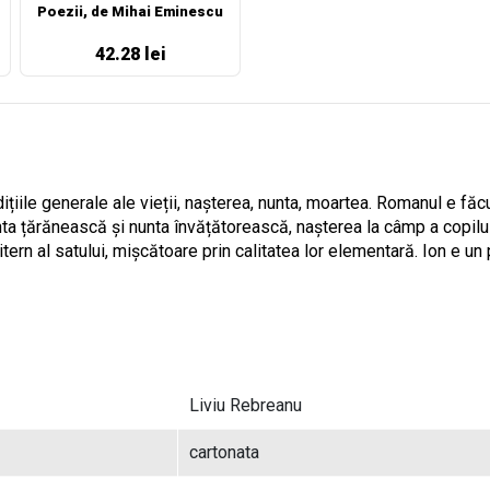
Poezii, de Mihai Eminescu
42.28 lei
ile generale ale vieții, nașterea, nunta, moartea. Romanul e făcut 
nunta țărănească și nunta învățătorească, nașterea la câmp a copil
itern al satului, mișcătoare prin calitatea lor elementară. Ion e
Liviu Rebreanu
cartonata