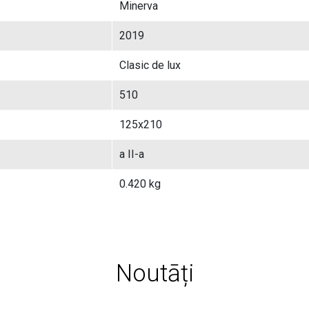
Minerva
2019
Clasic de lux
510
125x210
a II-a
0.420 kg
Noutāți