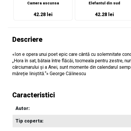
Camera ascunsa
Elefantul din sud
42.28 lei
42.28 lei
Descriere
«Ion e opera unui poet epic care cântă cu solemnitate condiți
„Hora în sat, bătaia între flăcăi, tocmeala pentru zestre, 
cârciu­marului și a Anei, sunt momente din calen­darul semp
măreție liniștită.“» George Călinescu
Caracteristici
Autor:
Tip coperta: