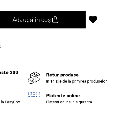
Adaugă în coș
5
este 200
Retur produse
In 14 zile de la primirea produselor
Plateste online
 la EasyBox
Platesti online in siguranta