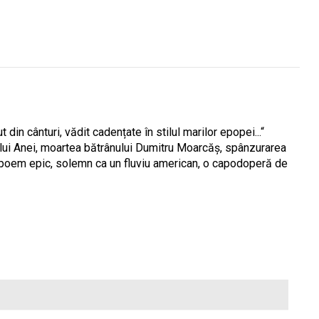
din cânturi, vădit cadențate în stilul marilor epopei...“
ului Anei, moartea bătrânului Dumitru Moarcăș, spân­zurarea
 un poem epic, solemn ca un fluviu american, o capodoperă de