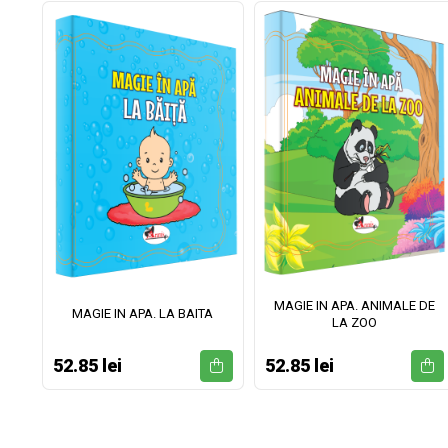
MAGIE IN APA. ANIMALE DE
II
MAGIE IN APA. LA BAITA
LA ZOO
52.85 lei
52.85 lei