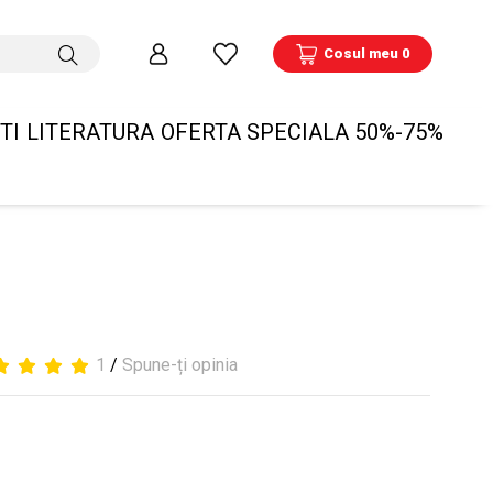
Cosul meu 0
TI
LITERATURA
OFERTA SPECIALA 50%-75%
1
/
Spune-ți opinia