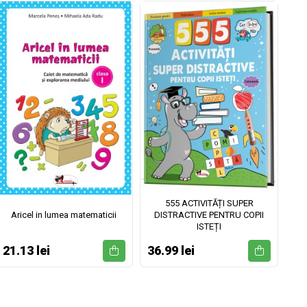
555 ACTIVITĂȚI SUPER
Aricel in lumea matematicii
DISTRACTIVE PENTRU COPII
ISTEȚI
21.13 lei
36.99 lei
52