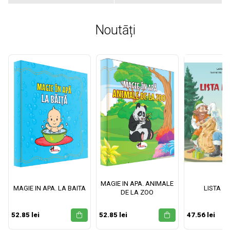
Noutāți
MAGIE IN APA. ANIMALE
MAGIE IN APA. LA BAITA
LISTA M
DE LA ZOO
52.85 lei
52.85 lei
47.56 lei