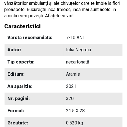
vânzătorilor ambulanți și ale chivuțelor care te îmbie la flori
proaspete, Bucureștii încă trăiesc, încă mai sunt acolo: în
amintiri și-n povești. Aflați-le și voi!
Caracteristici
Varsta recomandata:
7-10 ANI
Autor:
Iulia Negroiu
Tip coperta:
necartonată
Editura:
Aramis
An aparitie:
2021
Nr. pagini:
320
Format:
21.5 X 28
Greutate:
0.520 kg