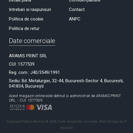
Detalii plata
Confidențialitate
Intrebari si raspunsuri
Contact
Politica de cookie
ANPC
Politica de retur
Date comerciale
ARAMIS PRINT SRL
CUI: 1577539
Reg. com.: J40/3549/1991
Sediu: Bd. Metalurgiei, 32-44, Bucuresti-Sector 4, Bucuresti,
041834, București
Acest magazin online este detinut si administrat de ARAMIS PRINT
SRL. - CUI: 1577539
Copyright Editura Aramis © 2026 Toate drepturile rezervate.
Web Design by IT
eXclusiv