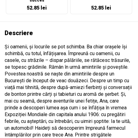
succes
52.85 lei
52.85 lei
Descriere
Și oamenii, și locurile se pot schimba. Ba chiar orașele își
schimbă, cu totul, înfățișarea. Împreună cu oamenii, cu
casele, cu străzile – dispar pălăriile, se rătăcesc trăsurile,
se topesc grădinile. Rămân în urmă amintirile și poveștile.
Povestea noastră se naște din amintirile despre un
București de început de veac douăzeci. Despre un timp cu
viață mai tihnită, despre după-amiezi fierbinți și conversații
de bonton printre cărți și tabieturi cu aromă de șerbet. Și,
mai cu seamă, despre aventurile unei fetițe, Ana, care
prinde a descoperi lumea așa cum i se înfățișa în vremea
Expoziției Mondiale din capitala anului 1906: cu pregătiri
febrile, cu așteptări, cu întrebări, cu uimiri șoptite: Ia te uită,
un automobil! Haideți să descoperim împreună farmecul
întâmplărilor prin care trece Ana. Printre strigătele