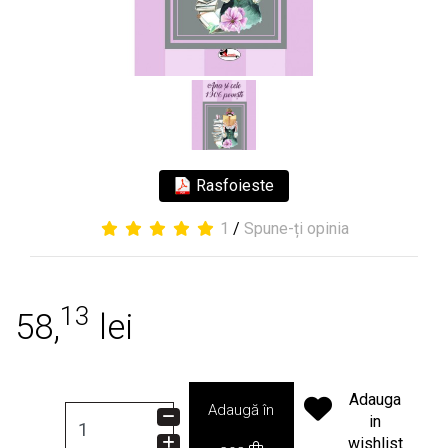
Rasfoieste
1
/
Spune-ți opinia
13
58,
lei
Adauga
Adaugă în
in
wishlist