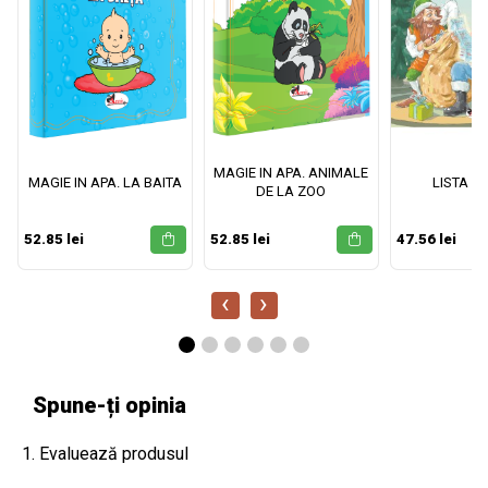
MAGIE IN APA. ANIMALE
MAGIE IN APA. LA BAITA
LISTA M
DE LA ZOO
52.85 lei
52.85 lei
47.56 lei
‹
›
Spune-ți opinia
1. Evaluează produsul