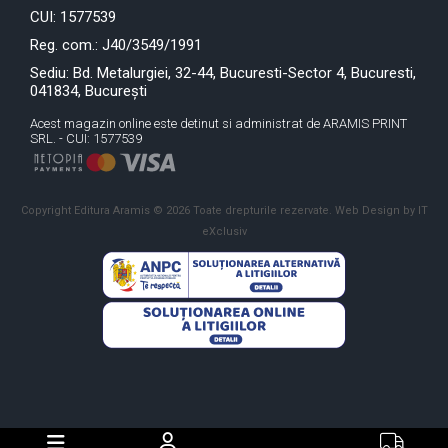
CUI: 1577539
Reg. com.: J40/3549/1991
Sediu: Bd. Metalurgiei, 32-44, Bucuresti-Sector 4, Bucuresti,
041834, București
Acest magazin online este detinut si administrat de ARAMIS PRINT
SRL. - CUI: 1577539
Copyright Editura Aramis © 2026 Toate drepturile rezervate.
Web Design by IT
eXclusiv