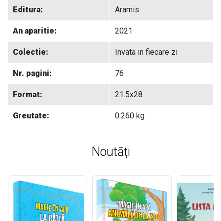
Editura:
Aramis
An aparitie:
2021
Colectie:
Invata in fiecare zi
Nr. pagini:
76
Format:
21.5x28
Greutate:
0.260 kg
Noutāți