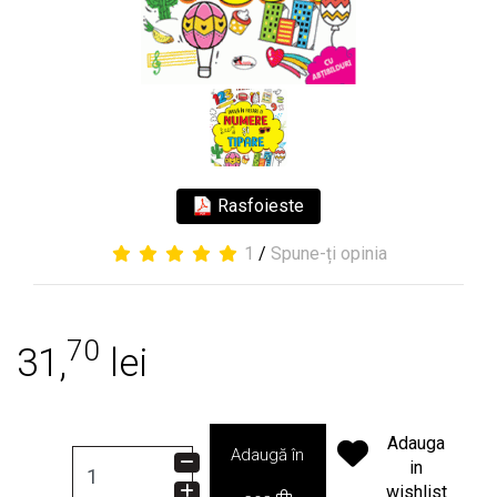
Rasfoieste
1
/
Spune-ți opinia
70
31,
lei
Adauga
Adaugă în
in
wishlist