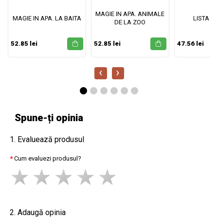
MAGIE IN APA. ANIMALE
MAGIE IN APA. LA BAITA
LISTA M
DE LA ZOO
52.85 lei
52.85 lei
47.56 lei
‹
›
Spune-ți opinia
1. Evaluează produsul
Cum evaluezi produsul?
2. Adaugă opinia