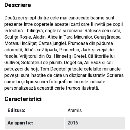
Descriere
Douăzeci și opt dintre cele mai cunoscute basme sunt
prezente între copertele acestei cărți care îi invită pe copii
la lectură… bilingvă, engleză și română. Rățușca cea urâtă,
Scufița Roșie, Aladin, Alice în Țara Minunilor, Cenușăreasa,
Motanul încălțat, Cartea junglei, Frumoasa din pădurea
adormită, Albă-ca-Zăpada, Pinocchio, Jack și vrejul de
fasole, Vrăjitorul din Oz, Hänsel și Gretel, Călătoriile lui
Gulliver, Soldățelul de plumb, Degețica, Ali Baba și cei
patruzeci de hoți, Tom Degețel și toate celelalte minunate
povești sunt însoțite de câte un dicționar ilustrativ. Scrierea
numelui și lipirea unei fotografii în locurile indicate
personalizează această carte frumos ilustrată.
Caracteristici
Editura:
Aramis
An aparitie:
2016