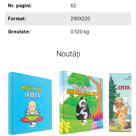
Nr. pagini:
62
Format:
290X220
Greutate:
0.520 kg
Noutāți