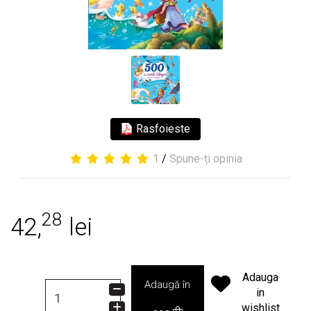
Rasfoieste
1
/
Spune-ți opinia
28
42,
lei
Adauga
Adaugă în
in
wishlist