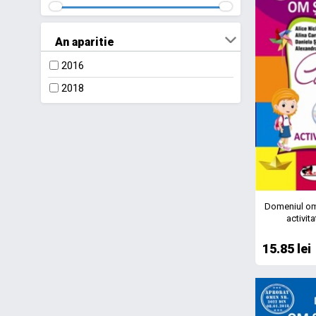
An aparitie
2016
2018
Domeniul om 
activita
15.85 lei