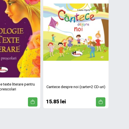
 texte literare pentru
Cantece despre noi (carte+2 CD-uri)
prescolari
15.85 lei