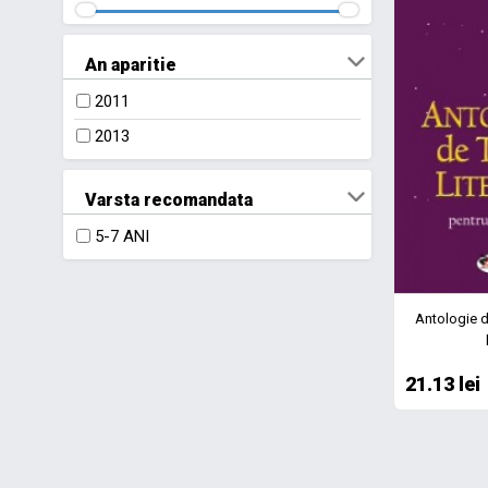
An aparitie
2011
2013
Varsta recomandata
5-7 ANI
Antologie de
21.13 lei