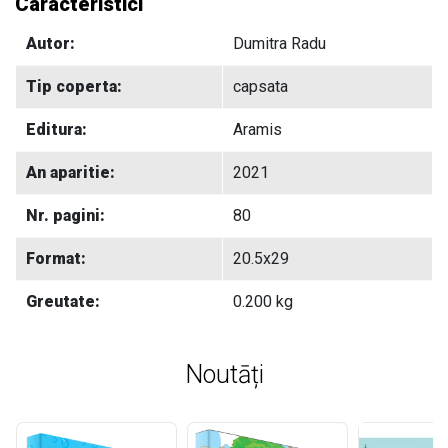
Caracteristici
Autor:
Dumitra Radu
Tip coperta:
capsata
Editura:
Aramis
An aparitie:
2021
Nr. pagini:
80
Format:
20.5x29
Greutate:
0.200 kg
Noutāți