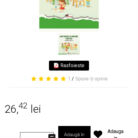
Rasfoieste
1
/
Spune-ți opinia
42
26,
lei
Adauga
Adaugă în