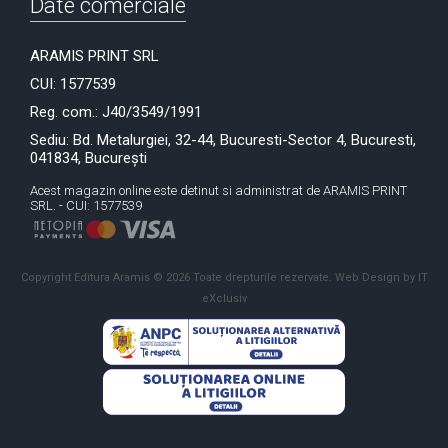
Date comerciale
ARAMIS PRINT SRL
CUI: 1577539
Reg. com.: J40/3549/1991
Sediu: Bd. Metalurgiei, 32-44, Bucuresti-Sector 4, Bucuresti,
041834, București
Acest magazin online este detinut si administrat de ARAMIS PRINT
SRL. - CUI: 1577539
Copyright Editura Aramis © 2026 Toate drepturile rezervate.
Web Design by IT
eXclusiv