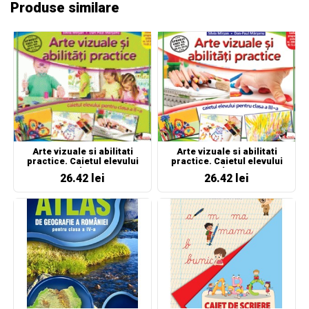
Produse similare
Arte vizuale si abilitati
Arte vizuale si abilitati
practice. Caietul elevului
practice. Caietul elevului
pentru clasa a II-a
pentru clasa a III-a
26.42 lei
26.42 lei