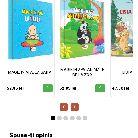
MAGIE IN APA. ANIMALE
MAGIE IN APA. LA BAITA
LISTA M
DE LA ZOO
52.85 lei
52.85 lei
47.56 lei
‹
›
Spune-ți opinia