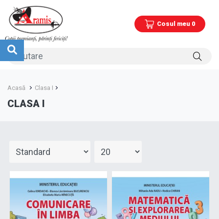
Cosul meu 0
Acasă
Clasa I
CLASA I