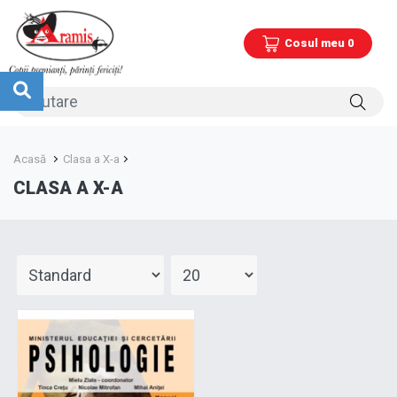
Cosul meu 0
Acasă
Clasa a X-a
CLASA A X-A