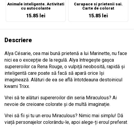
Animale inteligente. Activitati
Carapace si prietenii sai.
cu autocolante
Carte de colorat
15.85 lei
15.85 lei
Descriere
Alya Césarie, cea mai bună prietenă a lui Marinette, nu face
nici ea o excepție de la regulă. Alya întregește gașca
supereroilor ca Rena Rouge, o vulpiță neobosită, rapidă și
inteligentă care poate să facă să apară orice își
imaginează.
Alături de ea se află întotdeauna destoinicul
kwami Trixx.
Vrei să te alături supereroilor din seria Miraculous? Ai
nevoie de creioane colorate și de multă imaginație.
Vrei să fii și tu un erou Miraculous? Nimic mai simplu! Dă
viață personajelor colorându-le, apoi alege-ți eroul preferat
.
Bitcoin paper wallet generator.