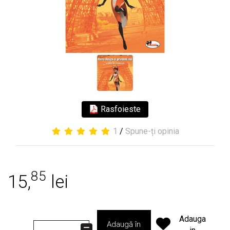
Rasfoieste
1
/
Spune-ți opinia
85
15,
lei
Adauga
Adaugă în