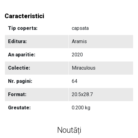
Caracteristici
Tip coperta:
capsata
Editura:
Aramis
An aparitie:
2020
Colectie:
Miraculous
Nr. pagini:
64
Format:
20.5x28.7
Greutate:
0.200 kg
Noutāți