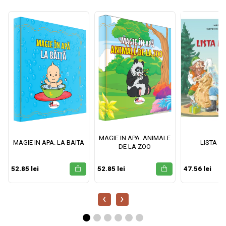
MAGIE IN APA. ANIMALE
MAGIE IN APA. LA BAITA
LISTA M
DE LA ZOO
52.85 lei
52.85 lei
47.56 lei
‹
›