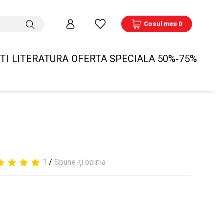
Cosul meu 0
TI
LITERATURA
OFERTA SPECIALA 50%-75%
1
/
Spune-ți opinia