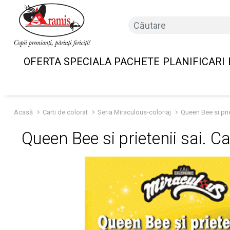
OFERTA SPECIALA PACHETE
PLANIFICARI
Acasă
Carti de colorat
Seria Miraculous-coloriaj
Queen Bee si prie
Queen Bee si prietenii sai. C