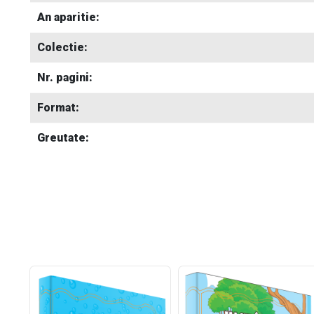
An aparitie:
Colectie:
Nr. pagini:
Format:
Greutate: