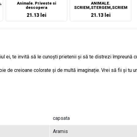
,
Animale. Priveste si
ANIMALE.
descopera
SCRIEM,STERGEM,SCRIEM
IAR!
21.13 lei
21.13 lei
 ei, te invită să le cunoști prietenii și să te distrezi împreună c
voie de creioane colorate și de multă imaginație. Vrei să fii și tu
capsata
Aramis