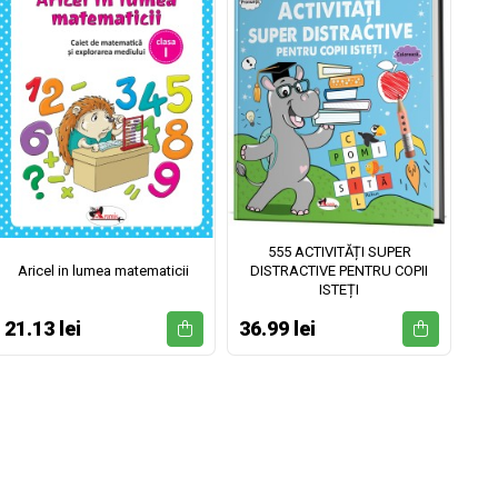
555 ACTIVITĂȚI SUPER
Aricel in lumea matematicii
DISTRACTIVE PENTRU COPII
ISTEȚI
21.13 lei
36.99 lei
52