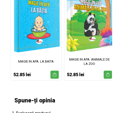
MAGIE IN APA. ANIMALE DE
II
MAGIE IN APA. LA BAITA
LA ZOO
52.85 lei
52.85 lei
Spune-ți opinia