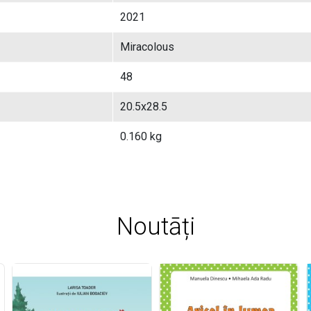
2021
Miracolous
48
20.5x28.5
0.160 kg
Noutāți