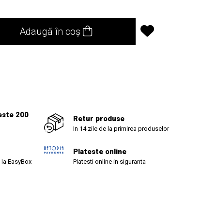
Adaugă în coș
1
este 200
Retur produse
In 14 zile de la primirea produselor
Plateste online
 la EasyBox
Platesti online in siguranta