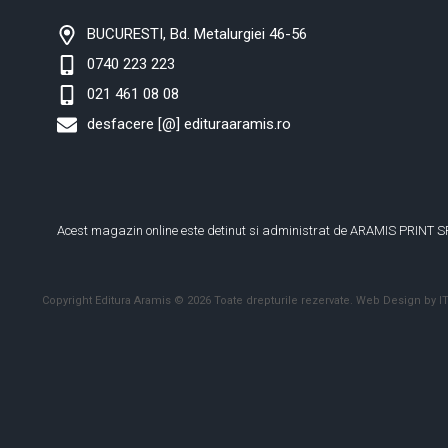
BUCURESTI, Bd. Metalurgiei 46-56
0740 223 223
021 461 08 08
desfacere [@] edituraaramis.ro
Acest magazin online este detinut si administrat de ARAMIS PRINT S
Copyright Editura Aramis © 2026 Toate drepturile rezervate.
Web Design by IT