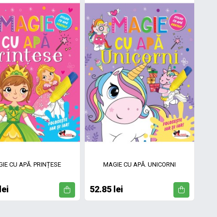
IE CU APĂ. PRINȚESE
MAGIE CU APĂ. UNICORNI
lei
52.85 lei