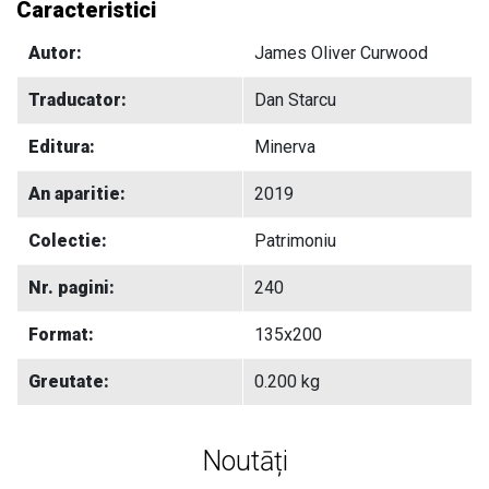
Caracteristici
Autor:
James Oliver Curwood
Traducator:
Dan Starcu
Editura:
Minerva
An aparitie:
2019
Colectie:
Patrimoniu
Nr. pagini:
240
Format:
135x200
Greutate:
0.200 kg
Noutāți