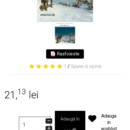
Rasfoieste
1
/
Spune-ți opinia
13
21,
lei
Adauga
Adaugă în
in
wishlist