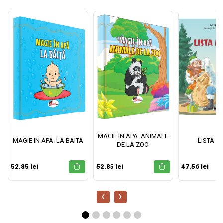
MAGIE IN APA. ANIMALE
MAGIE IN APA. LA BAITA
LISTA M
DE LA ZOO
52.85 lei
52.85 lei
47.56 lei
‹
›