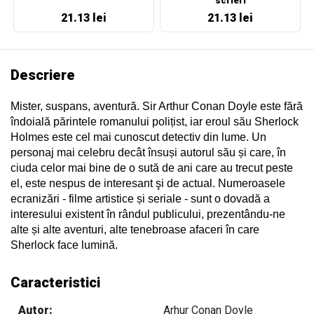
scrieri
21.13 lei
21.13 lei
Descriere
Mister, suspans, aventură. Sir Arthur Conan Doyle este fără
îndoială părintele romanului polițist, iar eroul său Sherlock
Holmes este cel mai cunoscut detectiv din lume. Un
personaj mai celebru decât însuși autorul său și care, în
ciuda celor mai bine de o sută de ani care au trecut peste
el, este nespus de interesant şi de actual. Numeroasele
ecranizări - filme artistice și seriale - sunt o dovadă a
interesului existent în rândul publicului, prezentându-ne
alte și alte aventuri, alte tenebroase afaceri în care
Sherlock face lumină.
Caracteristici
Autor:
Arhur Conan Doyle