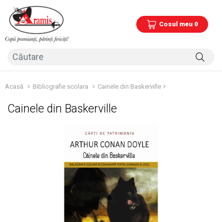
Cosul meu 0
Acasă
Bibliografie scolara
Cainele din Baskerville
Cainele din Baskerville