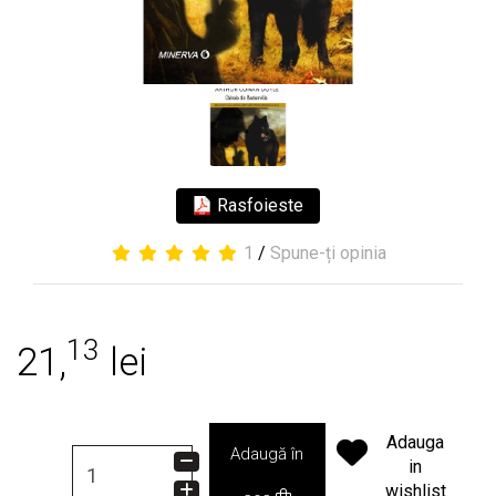
Rasfoieste
1
/
Spune-ți opinia
13
21,
lei
Adauga
Adaugă în
in
wishlist