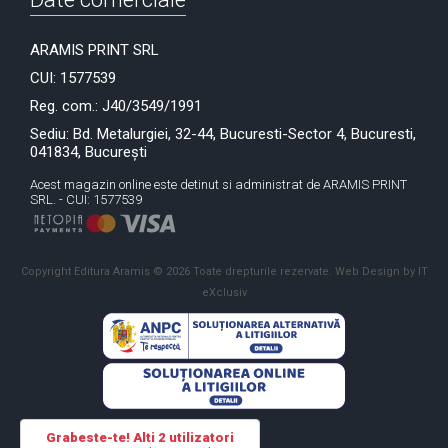
ARAMIS PRINT SRL
CUI: 1577539
Reg. com.: J40/3549/1991
Sediu: Bd. Metalurgiei, 32-44, Bucuresti-Sector 4, Bucuresti,
041834, București
Acest magazin online este detinut si administrat de ARAMIS PRINT
SRL. - CUI: 1577539
Copyright Editura Aramis © 2026 Toate drepturile rezervate.
Web Design by IT
eXclusiv
Grabeste-te! Alti 2 utilizatori