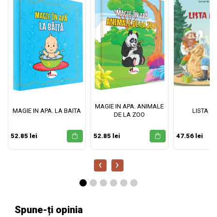
MAGIE IN APA. ANIMALE
MAGIE IN APA. LA BAITA
LISTA M
DE LA ZOO
52.85 lei
52.85 lei
47.56 lei
‹
›
Spune-ți opinia