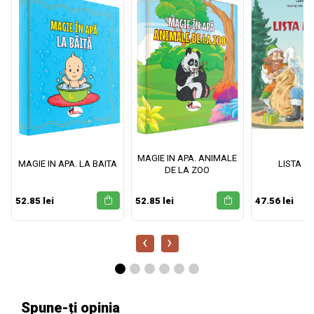
MAGIE IN APA. ANIMALE
MAGIE IN APA. LA BAITA
LISTA M
DE LA ZOO
52.85 lei
52.85 lei
47.56 lei
‹
›
Spune-ți opinia