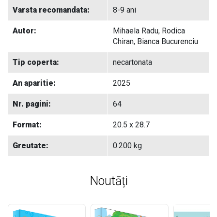
Varsta recomandata:
8-9 ani
Autor:
Mihaela Radu, Rodica
Chiran, Bianca Bucurenciu
Tip coperta:
necartonata
An aparitie:
2025
Nr. pagini:
64
Format:
20.5 x 28.7
Greutate:
0.200 kg
Noutāți