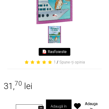
Rasfoieste
1
/
Spune-ți opinia
70
31,
lei
Adauga
Adaugă în