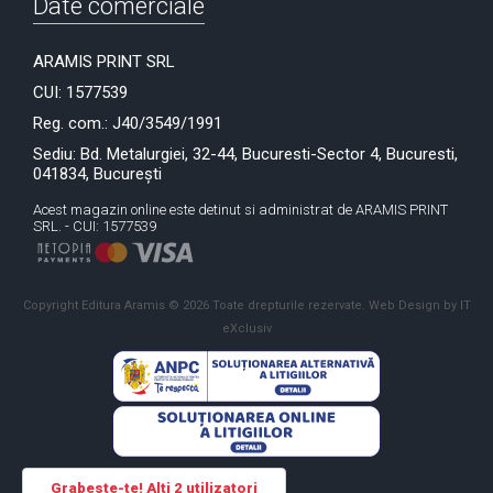
Date comerciale
ARAMIS PRINT SRL
CUI: 1577539
Reg. com.: J40/3549/1991
Sediu: Bd. Metalurgiei, 32-44, Bucuresti-Sector 4, Bucuresti,
041834, București
Acest magazin online este detinut si administrat de ARAMIS PRINT
SRL. - CUI: 1577539
Copyright Editura Aramis © 2026 Toate drepturile rezervate.
Web Design by IT
eXclusiv
Grabeste-te! Alti 2 utilizatori