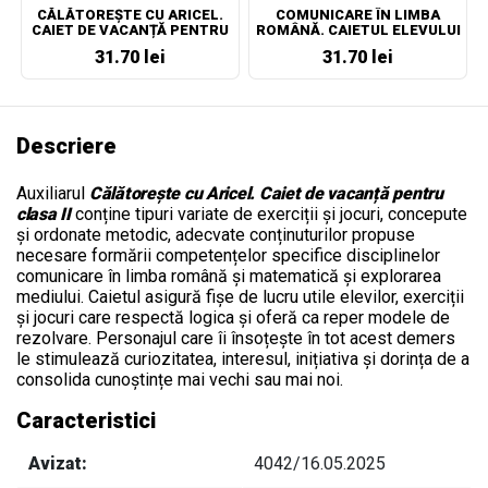
CĂLĂTOREȘTE CU ARICEL.
COMUNICARE ÎN LIMBA
CAIET DE VACANȚĂ PENTRU
ROMÂNĂ. CAIETUL ELEVULUI
CLASA I
PENTRU CLASA A II-A
31.70 lei
31.70 lei
Descriere
Auxiliarul
Călătorește cu Aricel. Caiet de vacanță pentru
clasa II
c
onține tipuri variate de exerciții și jocuri, concepute
și ordonate metodic, adecvate conținuturilor propuse
necesare formării competențelor specifice disciplinelor
comunicare în limba română și
matematică și explorarea
mediului
. Caietul asigură fișe de lucru utile elevilor, exerciții
și jocuri care respectă logica și oferă
ca reper modele de
rezolvare. P
ersonajul care îi însoțește în tot acest demers
le stimulează curiozitatea, interesul, inițiativa și dorința de a
consolida cunoștințe mai vechi sau mai noi.
Caracteristici
Avizat:
4042/16.05.2025