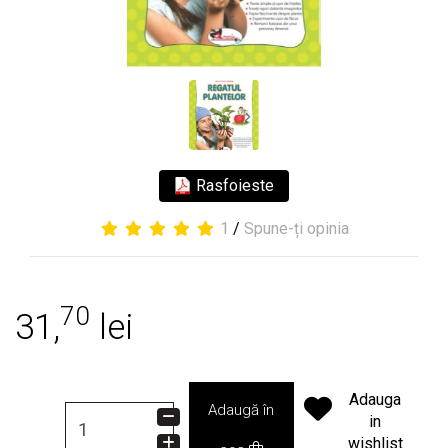
Rasfoieste
1
/
Spune-ți opinia
70
31,
lei
Adauga
Adaugă în
in
wishlist