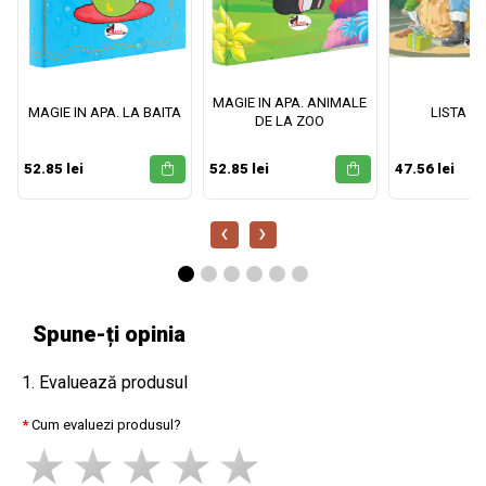
MAGIE IN APA. ANIMALE
MAGIE IN APA. LA BAITA
LISTA M
DE LA ZOO
52.85 lei
52.85 lei
47.56 lei
‹
›
Spune-ți opinia
1. Evaluează produsul
Cum evaluezi produsul?