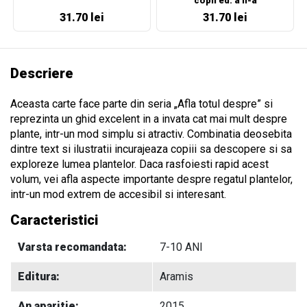
copii ed. a II-a
31.70 lei
31.70 lei
Descriere
Aceasta carte face parte din seria „Afla totul despre” si
reprezinta un ghid excelent in a invata cat mai mult despre
plante, intr-un mod simplu si atractiv. Combinatia deosebita
dintre text si ilustratii incurajeaza copiii sa descopere si sa
exploreze lumea plantelor. Daca rasfoiesti rapid acest
volum, vei afla aspecte importante despre regatul plantelor,
intr-un mod extrem de accesibil si interesant.
Caracteristici
Varsta recomandata:
7-10 ANI
Editura:
Aramis
An aparitie:
2015