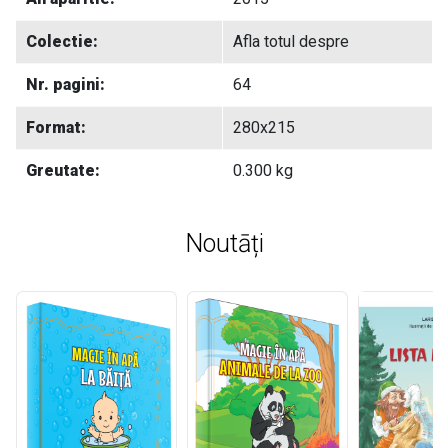
Colectie:
Afla totul despre
Nr. pagini:
64
Format:
280x215
Greutate:
0.300 kg
Noutāți