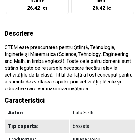
schite
mall
26.42 lei
26.42 lei
Descriere
STEM este prescurtarea pentru Știință, Tehnologie,
Inginerie și Matematică (Science, Tehnology, Engineering
and Math, în limba engleză). Toate cele patru domenii sunt
strâns legate de resursele necesare fiecărui elev la
activitățile de la clasă. Titlul de față a fost conceput pentru
a stimula dezvoltarea copiilor prin activități plăcute și
educative care vor maximiza învățarea.
Caracteristici
Autor:
Lata Seth
Tip coperta:
brosata
Traducator:
Iuliana Voicu