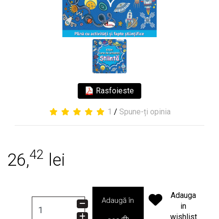
Rasfoieste
1
/
Spune-ți opinia
42
26,
lei
Adauga
Adaugă în
in
wishlist