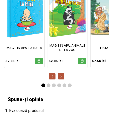
MAGIE IN APA. ANIMALE
MAGIE IN APA. LA BAITA
LISTA M
DE LA ZOO
52.85 lei
52.85 lei
47.56 lei
‹
›
Spune-ți opinia
1. Evaluează produsul