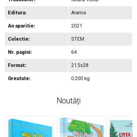
Editura:
Aramis
An aparitie:
2021
Colectie:
STEM
Nr. pagini:
64
Format:
21.5x28
Greutate:
0.200 kg
Noutāți