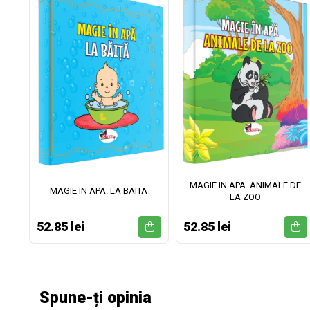
MAGIE IN APA. ANIMALE DE
II
MAGIE IN APA. LA BAITA
LA ZOO
52.85 lei
52.85 lei
Spune-ți opinia