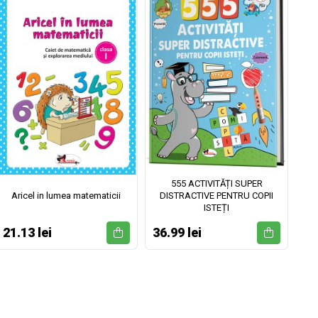
555 ACTIVITĂȚI SUPER
Aricel in lumea matematicii
DISTRACTIVE PENTRU COPII
ISTEȚI
21.13 lei
36.99 lei
52