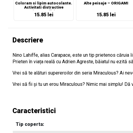
Coloram si lipim autocolante.
Alte peisaje – ORIGAMI
Activitati distractive
(portocaliu)
15.85 lei
15.85 lei
Descriere
Nino Lahiffe, alias Carapace, este un tip prietenos căruia
Prieten în viața reală cu Adrien Agreste, băiatul nu ezită să
Vrei să te alături supereroilor din seria Miraculous? Ai ne
Vrei să fii și tu un erou Miraculous? Nimic mai simplu! Dă v
Caracteristici
Tip coperta: