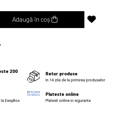
Adaugă în coș
7
este 200
Retur produse
In 14 zile de la primirea produselor
Plateste online
 la EasyBox
Platesti online in siguranta