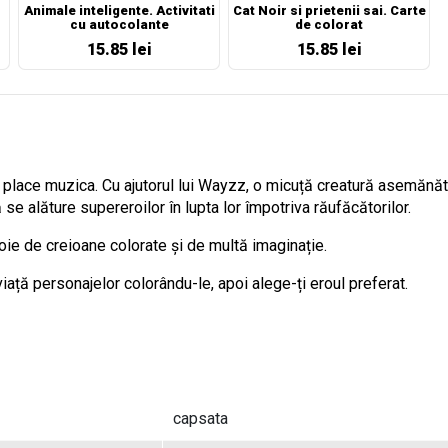
Animale inteligente. Activitati
Cat Noir si prietenii sai. Carte
cu autocolante
de colorat
15.85 lei
15.85 lei
 îi place muzica. Cu ajutorul lui Wayzz, o micuță creatură asemănă
 se alăture supereroilor în lupta lor împotriva răufăcătorilor.
voie de creioane colorate și de multă imaginație.
iață personajelor colorându-le, apoi alege-ți eroul preferat.
capsata