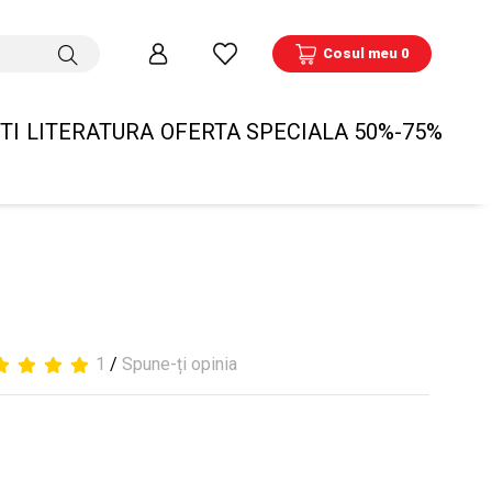
Cosul meu 0
TI
LITERATURA
OFERTA SPECIALA 50%-75%
1
/
Spune-ți opinia