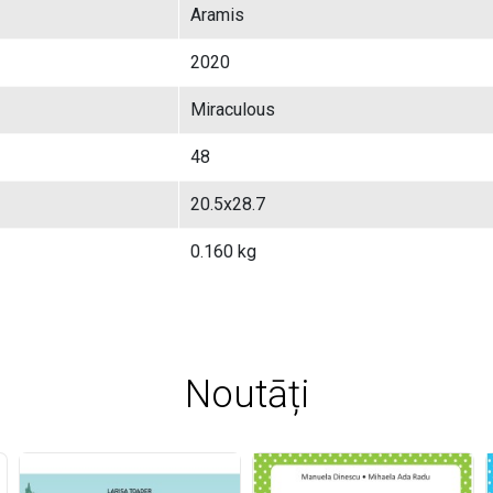
Aramis
2020
Miraculous
48
20.5x28.7
0.160 kg
Noutāți