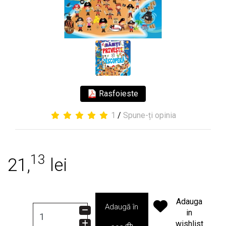
Rasfoieste
1
/
Spune-ți opinia
13
21,
lei
Adauga
Adaugă în
in
wishlist