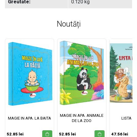
Greutate:
0.120 kg
Noutāți
MAGIE IN APA. ANIMALE
MAGIE IN APA. LA BAITA
LISTA M
DE LA ZOO
52.85 lei
52.85 lei
47.56 lei