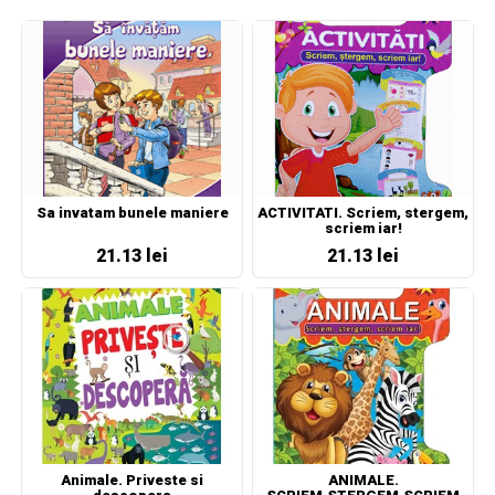
Sa invatam bunele maniere
ACTIVITATI. Scriem, stergem,
scriem iar!
21.13 lei
21.13 lei
Animale. Priveste si
ANIMALE.