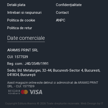
Detalii plata
Confidențialitate
Intrebari si raspunsuri
Contact
Politica de cookie
ANPC
Politica de retur
Date comerciale
ARAMIS PRINT SRL
CUI: 1577539
Reg. com.: J40/3549/1991
Sediu: Bd. Metalurgiei, 32-44, Bucuresti-Sector 4, Bucuresti,
041834, București
Acest magazin online este detinut si administrat de ARAMIS PRINT
SRL. - CUI: 1577539
Copyright Editura Aramis © 2026 Toate drepturile rezervate.
Web Design by IT