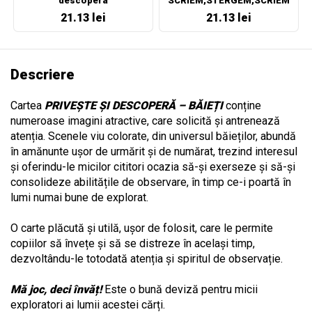
descopera
SCRIEM,STERGEM,SCRIEM
IAR!
21.13 lei
21.13 lei
Descriere
Cartea
PRIVEȘTE ȘI DESCOPERĂ – BĂIEȚI
conține
numeroase imagini atractive, care solicită și antrenează
atenția. Scenele viu colorate, din universul băieților, abundă
în amănunte ușor de urmărit și de numărat, trezind interesul
și oferindu-le micilor cititori ocazia să-și exerseze și să-și
consolideze abilitățile de observare, în timp ce-i poartă în
lumi numai bune de explorat.
O carte plăcută și utilă, ușor de folosit, care le permite
copiilor să învețe și să se distreze în același timp,
dezvoltându-le totodată atenția și spiritul de observație.
Mă joc, deci învăț!
Este o bună deviză pentru micii
exploratori ai lumii acestei cărți.