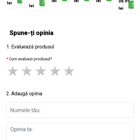
lei
lei
lei
36.99
STEȚI
COPII ISTEȚ
lei
lei
lei
Spune-ți opinia
1. Evaluează produsul
Cum evaluezi produsul?
2. Adaugă opinia