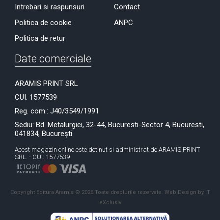
Intrebari si raspunsuri
Contact
Politica de cookie
ANPC
Politica de retur
Date comerciale
ARAMIS PRINT SRL
CUI: 1577539
Reg. com.: J40/3549/1991
Sediu: Bd. Metalurgiei, 32-44, Bucuresti-Sector 4, Bucuresti,
041834, București
Acest magazin online este detinut si administrat de ARAMIS PRINT
SRL. - CUI: 1577539
Copyright Editura Aramis © 2026 Toate drepturile rezervate.
Web Design by IT
eXclusiv