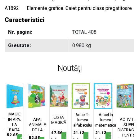
A1892
Elemente grafice. Caiet pentru clasa pregatitoare
Caracteristici
Nr. pagini:
TOTAL 408
Greutate:
0.980 kg
Noutāți
MAGIE
MAGIE IN
555
Aricel în
Aricel in
LISTA
TĂȚI
IN APA.
APA.
ACTIVITĂȚ
lumea
lumea
MAGICĂ
ER
LA
ANIMALE
SUPER
alfabetului
matematicii
TIVE
BAITA
DE LA
DISTRACTI
47.56
21.13
21.13
52.85
RU
ZOO
PENTRU
52.85