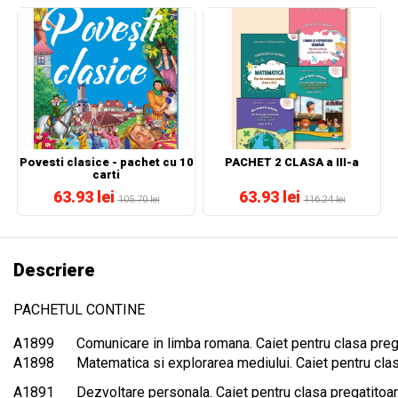
Povesti clasice - pachet cu 10
PACHET 2 CLASA a III-a
carti
63.93 lei
63.93 lei
105.70 lei
116.24 lei
Descriere
PACHETUL CONTINE
A1899
Comunicare in limba romana. Caiet pentru clasa preg
A1898
Matematica si explorarea mediului. Caiet pentru cla
A1891
Dezvoltare personala. Caiet pentru clasa pregatitoa