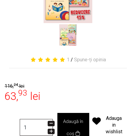
1
/
Spune-ți opinia
24
116,
lei
93
63,
lei
Adauga
Adaugă în
in
wishlist
coș